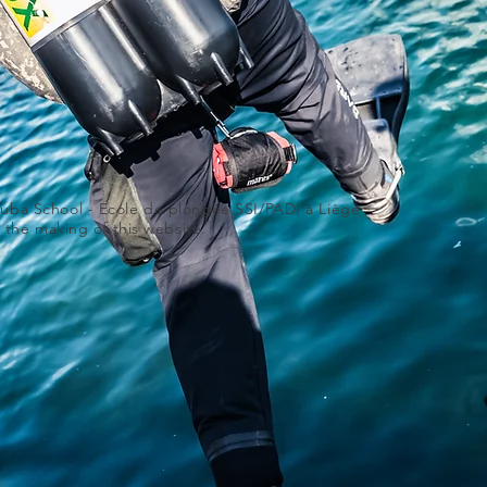
uba School - Ecole de plongée SSI/PADI à Liège
 the making of this website.