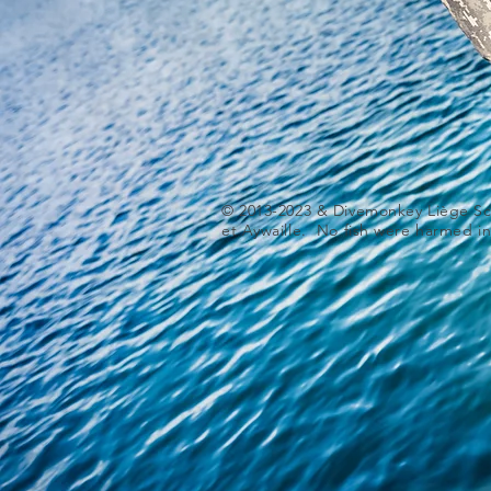
© 2013-2023 & Divemonkey Liège Sc
et Aywaille. No fish were harmed in