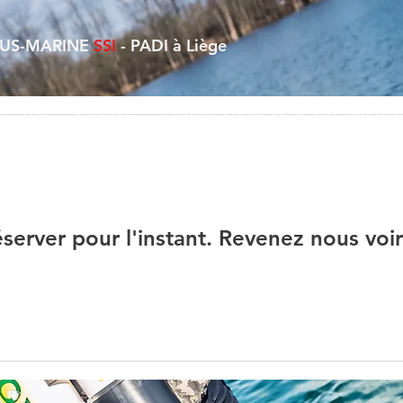
OUS-MARINE
SSI
- PADI à Liège
LE CLUB
À PROPOS
CONSULTATIONS MEDICALES HYPERBA
éserver pour l'instant. Revenez nous voir