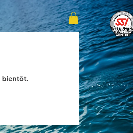
RE
CONTACT
OFFRIR
More
 bientôt.