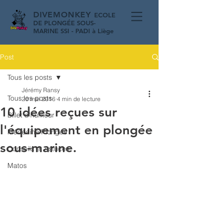
DIVEMONKEY
ECOLE
DE PLONGÉE SOUS-
MARINE
SSI
- PADI à Liège
Post
Tous les posts
Jérémy Ransy
Tous les posts
20 mai 2016
4 min de lecture
10 idées reçues sur
Billet d'humeur
l'équipement en plongée
Médecine Plongée
sous-marine.
Conseils et Astuces
Matos